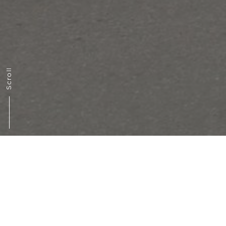
Scroll
ANUL
2020
TIP